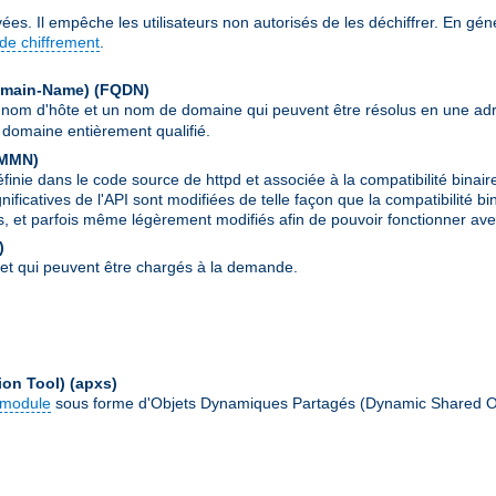
ées. Il empêche les utilisateurs non autorisés de les déchiffrer. En géné
de chiffrement
.
Domain-Name)
(FQDN)
 nom d'hôte et un nom de domaine qui peuvent être résolus en une ad
domaine entièrement qualifié.
MMN
)
ie dans le code source de httpd et associée à la compatibilité binair
ignificatives de l'API sont modifiées de telle façon que la compatibilit
s, et parfois même légèrement modifiés afin de pouvoir fonctionner avec
)
et qui peuvent être chargés à la demande.
ion Tool)
(apxs)
module
sous forme d'Objets Dynamiques Partagés (Dynamic Shared O