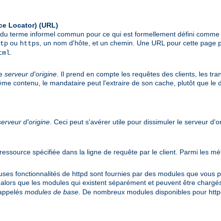
ce Locator)
(URL)
git du terme informel commun pour ce qui est formellement défini comm
ou
, un nom d'hôte, et un chemin. Une URL pour cette page p
tp
https
.
tml
le
serveur d'origine
. Il prend en compte les requêtes des clients, les tr
même contenu, le mandataire peut l'extraire de son cache, plutôt que le
serveur d'origine
. Ceci peut s'avérer utile pour dissimuler le serveur d'o
e ressource spécifiée dans la ligne de requête par le client. Parmi les
 fonctionnalités de httpd sont fournies par des modules que vous pou
 alors que les modules qui existent séparément et peuvent être chargé
 appelés
modules de base
. De nombreux modules disponibles pour httpd