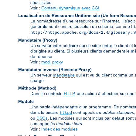
spécificités.
Voir :
Contenu dynamique avec CGI
Localisation de Ressource Uniformisée (Uniform Resour
Le nom/adresse d'une ressource sur l'Internet. Il s'a
généralement construites selon un schéma, comme
ht
http://httpd.apache.org/docs/2.4/glossary.h
Mandataire (Proxy)
Un serveur intermédiaire qui se situe entre le client et 
d'origine au client. Si plusieurs clients demandent le 
de réponse.
Voir :
mod_proxy
Mandataire inverse (Reverse Proxy)
Un serveur
mandataire
qui est vu du client comme un
charge.
Méthode (Method)
Dans le contexte
HTTP
, une action à effectuer sur un
Module
Une partie indépendante d'un programme. De nombreuses
dans le binaire
sont appelés
modules statiques
,
httpd
ou
DSOs
. Les modules qui sont inclus par défaut sont
sont appelés
modules tiers
.
Voir :
Index des modules