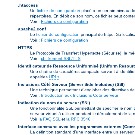
.htaccess
Un
fichier de configuration
placé à un certain niveau de
répertoires. En dépit de son nom, ce fichier peut conte
Voir :
Fichiers de configuration
apache2.conf
Le
fichier de configuration
principal de httpd. Sa locali
Voir :
Fichiers de configuration
HTTPS
Le Protocole de Transfert Hypertexte (Sécurisé), le m
Voir :
chiffrement SSL/TLS
Identificateur de Ressource Uniformisé (Uniform Resource
Une chaîne de caractères compacte servant à identifier
appelées
URLs
.
Inclusions Côté Serveur (Server Side Includes)
(SSI)
Une technique permettant d'englober des directives de
Voir :
Introduction aux Inclusions Côté Serveur
Indication du nom du serveur
(SNI)
Une fonctionnalité SSL permettant de spécifier le nom 
serveur virtuel à utiliser pendant le déroulement de l
Voir
la FAQ SSL
et
la RFC 3546
Interface commune avec les programmes externes (Com
La définition standard d'une interface entre un serveu