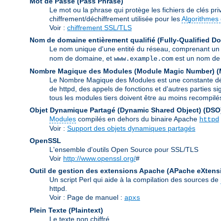
Mot de Passe (Pass Phrase)
Le mot ou la phrase qui protège les fichiers de clés priv
chiffrement/déchiffrement utilisée pour les
Algorithmes 
Voir :
chiffrement SSL/TLS
Nom de domaine entièrement qualifié (Fully-Qualified 
Le nom unique d'une entité du réseau, comprenant un
nom de domaine, et
est un nom de 
www.example.com
Nombre Magique des Modules (Module Magic Number)
(
Le Nombre Magique des Modules est une constante défin
de httpd, des appels de fonctions et d'autres parties s
tous les modules tiers doivent être au moins recompilé
Objet Dynamique Partagé (Dynamic Shared Object)
(DSO
Modules
compilés en dehors du binaire Apache
httpd
Voir :
Support des objets dynamiques partagés
OpenSSL
L'ensemble d'outils Open Source pour SSL/TLS
Voir
http://www.openssl.org/
#
Outil de gestion des extensions Apache (APache eXtens
Un script Perl qui aide à la compilation des sources de
httpd.
Voir : Page de manuel :
apxs
Plein Texte (Plaintext)
Le texte non chiffré.