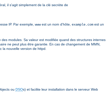
ral, il s'agit simplement de la clé secrète de
resse IP. Par exemple,
est un nom d'hôte,
est un
www
example.com
e des modules. Sa valeur est modifiée quand des structures internes
é binaire ne peut plus être garantie. En cas de changement de MMN,
 la nouvelle version de httpd.
bjects ou
DSO
s) et facilite leur installation dans le serveur Web