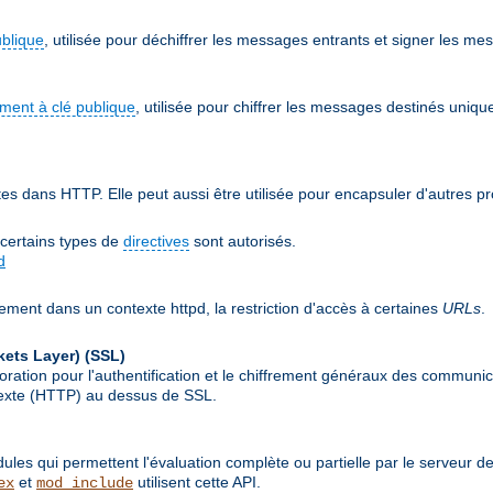
ublique
, utilisée pour déchiffrer les messages entrants et signer les me
ement à clé publique
, utilisée pour chiffrer les messages destinés uniqu
 dans HTTP. Elle peut aussi être utilisée pour encapsuler d'autres p
 certains types de
directives
sont autorisés.
d
ement dans un contexte httpd, la restriction d'accès à certaines
URLs
.
kets Layer)
(SSL)
ion pour l'authentification et le chiffrement généraux des communicat
rtexte (HTTP) au dessus de SSL.
les qui permettent l'évaluation complète ou partielle par le serveur d
et
utilisent cette API.
ex
mod_include