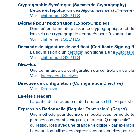
Cryptographie Symétrique (Symmetric Cryptography)
L'étude et l'application des
Algorithmes de chiffrement
Voir :
chiffrement SSL/TLS
Dégradé pour l'exportation (Export-Crippled)
Diminué en terme de puissance cryptographique (et de s
logiciels de cryptographie dégradés pour l'exportation so
Voir :
chiffrement SSL/TLS
Demande de signature de certificat (Certificate Signing 
La soumission d'un
certificat
non signé à une
Autorité d
Voir :
chiffrement SSL/TLS
Directive
Une commande de configuration qui contrôle un ou plu
Voir :
Index des directives
Directive de configuration (Configuration Directive)
Voir :
Directive
En-tête (Header)
La partie de la requête et de la réponse
HTTP
qui est 
Expression Rationnelle (Regular Expression)
(Regex)
Une méthode pour décrire un modèle sous forme de text
phrases contenant 2 virgules, et aucun Q majuscule". Le
ou ressources avec une grande flexibilité - par exemple
Lorsque l'on utilise des expressions rationnelles pour l