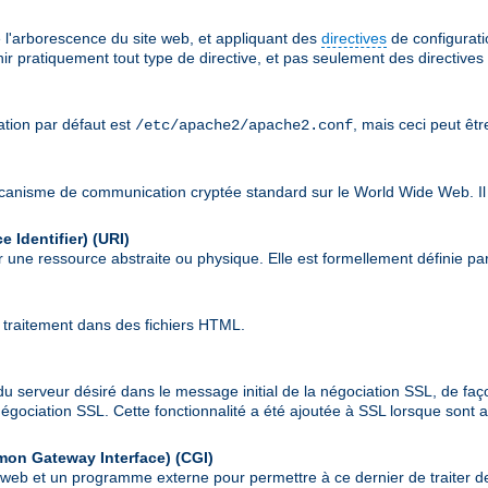
 l'arborescence du site web, et appliquant des
directives
de configuratio
nir pratiquement tout type de directive, et pas seulement des directives
sation par défaut est
, mais ceci peut êt
/etc/apache2/apache2.conf
écanisme de communication cryptée standard sur le World Wide Web. Il
 Identifier)
(URI)
 une ressource abstraite ou physique. Elle est formellement définie pa
 traitement dans des fichiers HTML.
du serveur désiré dans le message initial de la négociation SSL, de faç
a négociation SSL. Cette fonctionnalité a été ajoutée à SSL lorsque son
mon Gateway Interface)
(CGI)
r web et un programme externe pour permettre à ce dernier de traiter de