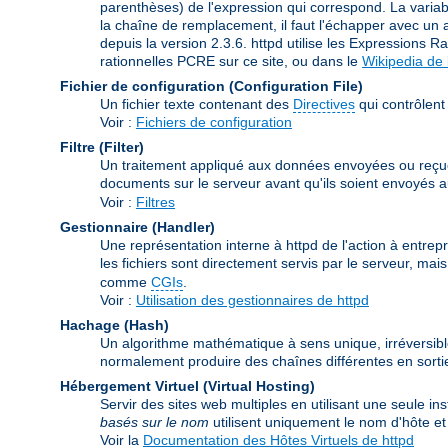
parenthèses) de l'expression qui correspond. La variabl
la chaîne de remplacement, il faut l'échapper avec un an
depuis la version 2.3.6. httpd utilise les Expressions R
rationnelles PCRE sur ce site, ou dans le
Wikipedia de
Fichier de configuration (Configuration File)
Un fichier texte contenant des
Directives
qui contrôlent 
Voir :
Fichiers de configuration
Filtre (Filter)
Un traitement appliqué aux données envoyées ou reçues pa
documents sur le serveur avant qu'ils soient envoyés au 
Voir :
Filtres
Gestionnaire (Handler)
Une représentation interne à httpd de l'action à entrepr
les fichiers sont directement servis par le serveur, ma
comme
CGIs
.
Voir :
Utilisation des gestionnaires de httpd
Hachage (Hash)
Un algorithme mathématique à sens unique, irréversibl
normalement produire des chaînes différentes en sortie
Hébergement Virtuel (Virtual Hosting)
Servir des sites web multiples en utilisant une seule i
basés sur le nom
utilisent uniquement le nom d'hôte 
Voir la
Documentation des Hôtes Virtuels de httpd