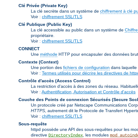
Clé Privée (Private Key)
La clé secrète dans un système de
chiffrement à clé p
Voir :
chiffrement SSL/TLS
Clé Publique (Public Key)
La clé accessible au public dans un système de
Chiffr
propriétaire.
Voir :
chiffrement SSL/TLS
CONNECT
Une
méthode
HTTP pour encapsuler des données brutes
Contexte (Context)
Une portion des
fichiers de configuration
dans laquelle
Voir :
Termes utilisés pour décrire les directives de http
Contrôle d'accès (Access Control)
La restriction d'accès à des zones du réseau. Habituell
Voir :
Authentification, Autorisation et Contrôle d'accès
Couche des Points de connexion Sécurisés (Secure Soc
Un protocole créé par Netscape Communications Corporat
HTTPS
, autrement dit le Protocole de Transfert Hype
Voir :
chiffrement SSL/TLS
Sous-requête
httpd possède une API des sous-requêtes pour les modu
directive
, les modules
DirectoryIndex
mod_autoind