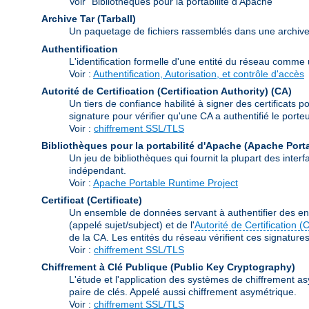
Voir "Bibliothèques pour la portabilité d'Apache"
Archive Tar (Tarball)
Un paquetage de fichiers rassemblés dans une archive à 
Authentification
L'identification formelle d'une entité du réseau comme un
Voir :
Authentification, Autorisation, et contrôle d'accès
Autorité de Certification (Certification Authority)
(CA)
Un tiers de confiance habilité à signer des certificats p
signature pour vérifier qu'une CA a authentifié le porteur
Voir :
chiffrement SSL/TLS
Bibliothèques pour la portabilité d'Apache (Apache Port
Un jeu de bibliothèques qui fournit la plupart des int
indépendant.
Voir :
Apache Portable Runtime Project
Certificat (Certificate)
Un ensemble de données servant à authentifier des ent
(appelé sujet/subject) et de l'
Autorité de Certification (
de la CA. Les entités du réseau vérifient ces signatures e
Voir :
chiffrement SSL/TLS
Chiffrement à Clé Publique (Public Key Cryptography)
L'étude et l'application des systèmes de chiffrement as
paire de clés. Appelé aussi chiffrement asymétrique.
Voir :
chiffrement SSL/TLS