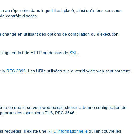
n au répertoire dans lequel il est placé, ainsi qu'à tous ses sous-
 de contrôle d'accès.
re changé en utilisant des options de compilation ou d'exécution.
 s'agit en fait de HTTP au dessus de
SSL
.
r la
RFC 2396
. Les URIs utilisées sur le world-wide web sont souvent
on à ce que le serveur web puisse choisir la bonne configuration de
t apparues les extensions TLS, RFC 3546.
s requêtes. Il existe une
RFC informationnelle
qui en couvre les