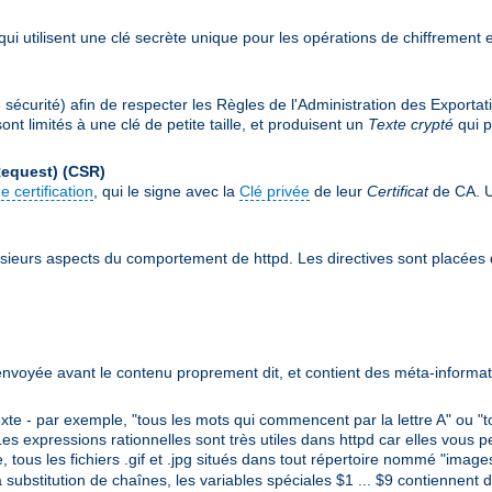
qui utilisent une clé secrète unique pour les opérations de chiffrement 
écurité) afin de respecter les Règles de l'Administration des Exportat
nt limités à une clé de petite taille, et produisent un
Texte crypté
qui p
Request)
(CSR)
e certification
, qui le signe avec la
Clé privée
de leur
Certificat
de CA. Un
sieurs aspects du comportement de httpd. Les directives sont placées
envoyée avant le contenu proprement dit, et contient des méta-informat
e - par exemple, "tous les mots qui commencent par la lettre A" ou "t
s expressions rationnelles sont très utiles dans httpd car elles vous p
, tous les fichiers .gif et .jpg situés dans tout répertoire nommé "imag
a substitution de chaînes, les variables spéciales $1 ... $9 contiennent