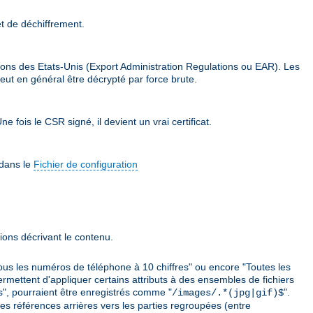
et de déchiffrement.
ions des Etats-Unis (Export Administration Regulations ou EAR). Les
eut en général être décrypté par force brute.
e fois le CSR signé, il devient un vrai certificat.
 dans le
Fichier de configuration
ions décrivant le contenu.
ous les numéros de téléphone à 10 chiffres" ou encore "Toutes les
ermettent d'appliquer certains attributs à des ensembles de fichiers
es", pourraient être enregistrés comme "
".
/images/.*(jpg|gif)$
 des références arrières vers les parties regroupées (entre