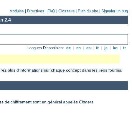
Modules
|
Directives
|
FAQ
|
Glossaire
|
Plan du site
|
Signaler un bug
n 2.4
Langues Disponibles:
de
|
en
|
es
|
fr
|
ja
|
ko
|
tr
rez plus d'informations sur chaque concept dans les liens fournis.
es de chiffrement sont en général appelés
Ciphers
.