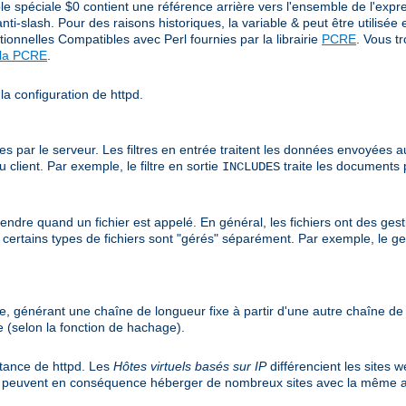
e spéciale $0 contient une référence arrière vers l'ensemble de l'expres
ti-slash. Pour des raisons historiques, la variable & peut être utilisée 
ationnelles Compatibles avec Perl fournies par la librairie
PCRE
. Vous t
 la PCRE
.
la configuration de httpd.
r le serveur. Les filtres en entrée traitent les données envoyées au ser
client. Par exemple, le filtre en sortie
traite les documents 
INCLUDES
endre quand un fichier est appelé. En général, les fichiers ont des gest
is certains types de fichiers sont "gérés" séparément. Par exemple, le g
e, générant une chaîne de longueur fixe à partir d'une autre chaîne d
 (selon la fonction de hachage).
nstance de httpd. Les
Hôtes virtuels basés sur IP
différencient les sites 
et peuvent en conséquence héberger de nombreux sites avec la même a