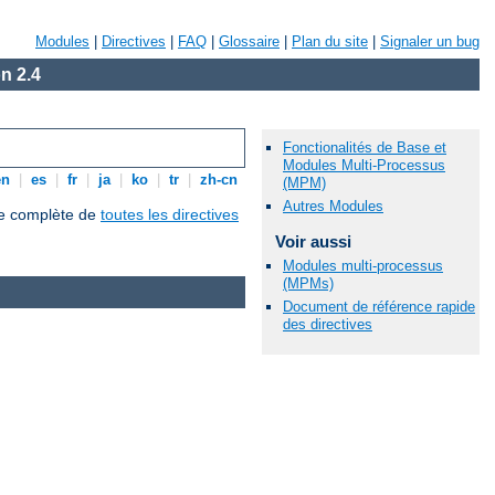
Modules
|
Directives
|
FAQ
|
Glossaire
|
Plan du site
|
Signaler un bug
n 2.4
Fonctionalités de Base et
Modules Multi-Processus
en
|
es
|
fr
|
ja
|
ko
|
tr
|
zh-cn
(MPM)
Autres Modules
que complète de
toutes les directives
Voir aussi
Modules multi-processus
(MPMs)
Document de référence rapide
des directives