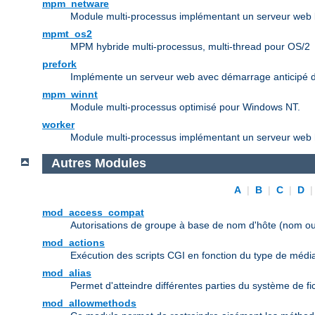
mpm_netware
Module multi-processus implémentant un serveur web b
mpmt_os2
MPM hybride multi-processus, multi-thread pour OS/2
prefork
Implémente un serveur web avec démarrage anticipé d
mpm_winnt
Module multi-processus optimisé pour Windows NT.
worker
Module multi-processus implémentant un serveur web h
Autres Modules
A
|
B
|
C
|
D
mod_access_compat
Autorisations de groupe à base de nom d'hôte (nom ou
mod_actions
Exécution des scripts CGI en fonction du type de médi
mod_alias
Permet d'atteindre différentes parties du système de f
mod_allowmethods