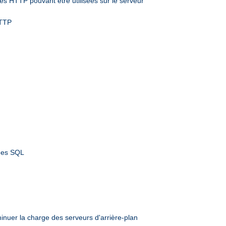
s HTTP pouvant être utilisées sur le serveur
HTTP
nées SQL
inuer la charge des serveurs d'arrière-plan