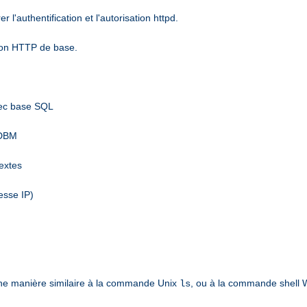
l'authentification et l'autorisation httpd.
tion HTTP de base.
vec base SQL
 DBM
textes
esse IP)
ne manière similaire à la commande Unix
, ou à la commande shell
ls