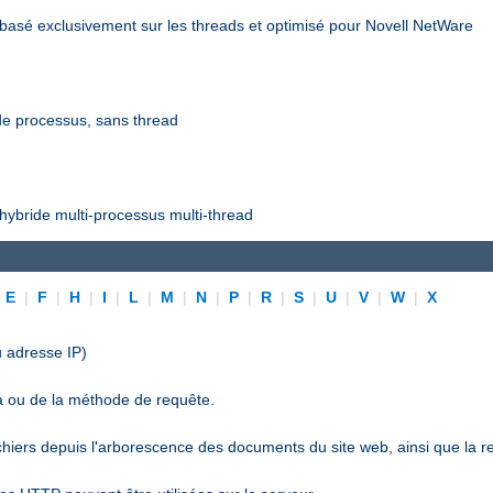
asé exclusivement sur les threads et optimisé pour Novell NetWare
e processus, sans thread
ybride multi-processus multi-thread
|
E
|
F
|
H
|
I
|
L
|
M
|
N
|
P
|
R
|
S
|
U
|
V
|
W
|
X
 adresse IP)
a ou de la méthode de requête.
ichiers depuis l'arborescence des documents du site web, ainsi que la r