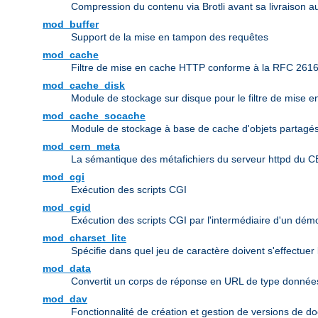
Compression du contenu via Brotli avant sa livraison au
mod_buffer
Support de la mise en tampon des requêtes
mod_cache
Filtre de mise en cache HTTP conforme à la RFC 261
mod_cache_disk
Module de stockage sur disque pour le filtre de mise 
mod_cache_socache
Module de stockage à base de cache d'objets partagés 
mod_cern_meta
La sémantique des métafichiers du serveur httpd du 
mod_cgi
Exécution des scripts CGI
mod_cgid
Exécution des scripts CGI par l'intermédiaire d'un dé
mod_charset_lite
Spécifie dans quel jeu de caractère doivent s'effectuer
mod_data
Convertit un corps de réponse en URL de type donn
mod_dav
Fonctionnalité de création et gestion de versions de d