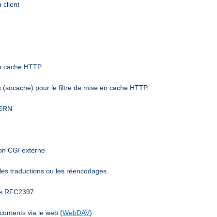
 client
6
en cache HTTP.
(socache) pour le filtre de mise en cache HTTP.
CERN
mon CGI externe
 les traductions ou les réencodages
ées RFC2397
ocuments via le web (
WebDAV
)