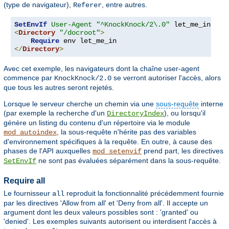
(type de navigateur),
, entre autres.
Referer
SetEnvIf
User-Agent
"^KnockKnock/2\.0"
<
Directory
"/docroot"
>
Require
</
Directory
>
Avec cet exemple, les navigateurs dont la chaîne user-agent
commence par
se verront autoriser l'accès, alors
KnockKnock/2.0
que tous les autres seront rejetés.
Lorsque le serveur cherche un chemin via une
sous-requête
interne
(par exemple la recherche d'un
), ou lorsqu'il
DirectoryIndex
génère un listing du contenu d'un répertoire via le module
, la sous-requête n'hérite pas des variables
mod_autoindex
d'environnement spécifiques à la requête. En outre, à cause des
phases de l'API auxquelles
prend part, les directives
mod_setenvif
ne sont pas évaluées séparément dans la sous-requête.
SetEnvIf
Require all
Le fournisseur
reproduit la fonctionnalité précédemment fournie
all
par les directives 'Allow from all' et 'Deny from all'. Il accepte un
argument dont les deux valeurs possibles sont : 'granted' ou
'denied'. Les exemples suivants autorisent ou interdisent l'accès à