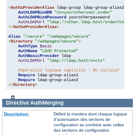
<
AuthzProviderAlias
 ldap-group ldap-group-alias2 
"cn
AuthLDAPBindDN
"cn=yourotheruser,o=dev"
AuthLDAPBindPassword
 yourotherpassword

AuthLDAPUrl
"ldap://other.ldap.host/o=dev?cn"
</
AuthzProviderAlias
>
Alias
"/secure"
"/webpages/secure"
<
Directory
"/webpages/secure"
>
AuthType
Basic
AuthName
"LDAP Protected"
AuthBasicProvider
 ldap

AuthLDAPUrl
"ldap://ldap.host/o=ctx"
#Opération logique implicite : OU inclusif
Require
 ldap-group-alias1

Require
</
Directory
>
Directive
AuthMerging
Description:
Définit la manière dont chaque logique
d'autorisation des sections de
configuration se combine avec celles
des sections de configuration