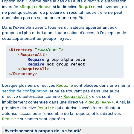
l'option
. Comme dans le cas de l'autre directive d'autorisation
not
inversée
, si la directive
est inversée, elle
<RequireNone>
Require
ne peut qu'échouer ou produire un résultat neutre ; elle ne peut
donc alors pas en soi autoriser une requête.
Dans l'exemple suivant, tous les utilisateurs appartenant aux
groupes
et
ont l'autorisation d'accès, à l'exception de
alpha
beta
ceux appartenant au groupe
.
reject
<
Directory
"/www/docs"
>
<
RequireAll
>
Require
 group alpha beta

Require
 not group reject

</
RequireAll
>
</
Directory
>
Lorsque plusieurs directives
sont placées dans une même
Require
section de configuration
, et ne se trouvent pas dans une autre
directive d'autorisation comme
, elles sont
<RequireAll>
implicitement contenues dans une directive
. Ainsi, la
<RequireAny>
première directive
qui autorise l'accès à un utilisateur
Require
autorise l'accès pour l'ensemble de la requête, et les directives
suivantes sont ignorées.
Require
Avertissement à propos de la sécurité