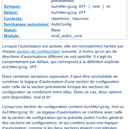
précédentes.
Syntaxe:
AuthMerging Off | And | Or
Défaut:
AuthMerging Off
Contexte:
répertoire, .htaccess
Surcharges autorisées:
AuthConfig
Statut:
Base
Module:
mod_authz_core
Lorsque l'autorisation est activée, elle est normalement héritée par
chaque
section de configuration
suivante, à moins qu'un jeu de
directives d'autorisations différent ne soit spécifié. Il s'agit du
comportement par défaut, qui correspond à la définition explicite
.
AuthMerging Off
Dans certaines situations cependant, il peut être souhaitable de
combiner la logique d'autorisation d'une section de configuration
avec celle de la section précédente lorsque les sections de
configuration se combinent entre elles. Dans ce cas, deux options
sont disponibles,
et
.
And
Or
Lorsqu'une section de configuration contient
ou
AuthMerging And
, sa logique d'autorisation se combine avec celle
AuthMerging Or
de la section de configuration qui la précède (selon l'ordre général
des sections de configuration), et qui contient aussi une logique
d'autorisation, comme si les deux sections étaient concaténées,