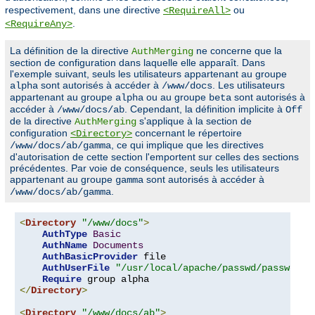
respectivement, dans une directive
ou
<RequireAll>
.
<RequireAny>
La définition de la directive
ne concerne que la
AuthMerging
section de configuration dans laquelle elle apparaît. Dans
l'exemple suivant, seuls les utilisateurs appartenant au groupe
sont autorisés à accéder à
. Les utilisateurs
alpha
/www/docs
appartenant au groupe
ou au groupe
sont autorisés à
alpha
beta
accéder à
. Cependant, la définition implicite à
/www/docs/ab
Off
de la directive
s'applique à la section de
AuthMerging
configuration
concernant le répertoire
<Directory>
, ce qui implique que les directives
/www/docs/ab/gamma
d'autorisation de cette section l'emportent sur celles des sections
précédentes. Par voie de conséquence, seuls les utilisateurs
appartenant au groupe
sont autorisés à accéder à
gamma
.
/www/docs/ab/gamma
<
Directory
"/www/docs"
>
AuthType
Basic
AuthName
Documents
AuthBasicProvider
 file

AuthUserFile
"/usr/local/apache/passwd/passwords
Require
</
Directory
>
<
Directory
"/www/docs/ab"
>