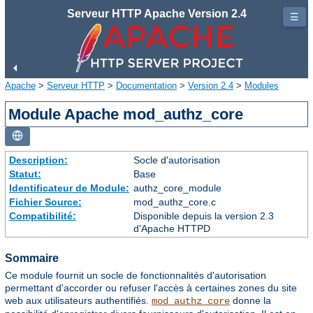
Serveur HTTP Apache Version 2.4
☰
Apache
>
Serveur HTTP
>
Documentation
>
Version 2.4
>
Modules
Module Apache mod_authz_core
Description:
Socle d'autorisation
Statut:
Base
Identificateur de Module:
authz_core_module
Fichier Source:
mod_authz_core.c
Compatibilité:
Disponible depuis la version 2.3
d'Apache HTTPD
Sommaire
Ce module fournit un socle de fonctionnalités d'autorisation
permettant d'accorder ou refuser l'accès à certaines zones du site
web aux utilisateurs authentifiés.
donne la
mod_authz_core