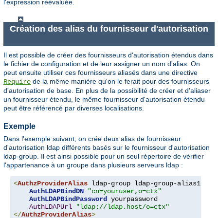
l'expression réévaluée.
Création des alias du fournisseur d'autorisation
Il est possible de créer des fournisseurs d'autorisation étendus dans
le fichier de configuration et de leur assigner un nom d'alias. On
peut ensuite utiliser ces fournisseurs aliasés dans une directive
de la même manière qu'on le ferait pour des fournisseurs
Require
d'autorisation de base. En plus de la possibilité de créer et d'aliaser
un fournisseur étendu, le même fournisseur d'autorisation étendu
peut être référencé par diverses localisations.
Exemple
Dans l'exemple suivant, on crée deux alias de fournisseur
d'autorisation ldap différents basés sur le fournisseur d'autorisation
ldap-group. Il est ainsi possible pour un seul répertoire de vérifier
l'appartenance à un groupe dans plusieurs serveurs ldap :
<
AuthzProviderAlias
 ldap-group ldap-group-alias1 
"cn
AuthLDAPBindDN
"cn=youruser,o=ctx"
AuthLDAPBindPassword
 yourpassword

AuthLDAPUrl
"ldap://ldap.host/o=ctx"
</
AuthzProviderAlias
>