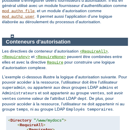
possibilité d'enregistrer divers fournisseurs d'autorisation. Il est en
général utilisé avec un module fournisseur d'authentification comme
, et un module d'autorisation comme
mod_authn_file
. Il permet aussi l'application d'une logique
mod_authz_user
élaborée au déroulement du processus d'autorisation.
Conteneurs d'autorisation
Les directives de conteneur d'autorisation
,
<RequireAll>
et
peuvent être combinées entre
<RequireAny>
<RequireNone>
elles et avec la directive
pour construire une logique
Require
d'autorisation complexe.
L'exemple ci-dessous illustre la logique d'autorisation suivante. Pour
pouvoir accéder à la ressource, l'utilisateur doit être l'utilisateur
, ou appartenir aux deux groupes LDAP
et
superadmin
admins
et soit appartenir au groupe
, soit avoir
Administrateurs
ventes
comme valeur de l'attribut LDAP
. De plus, pour
ventes
dept
pouvoir accéder à la ressource, l'utilisateur ne doit appartenir ni au
groupe
, ni au groupe LDAP
.
temps
Employés temporaires
<
Directory
"/www/mydocs"
>
<
RequireAll
>
<
RequireAny
>