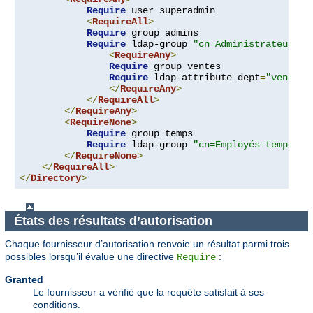
Require
 user superadmin

<
RequireAll
>
Require
 group admins

Require
 ldap-group 
"cn=Administrateurs,o
<
RequireAny
>
Require
 group ventes

Require
 ldap-attribute dept
=
"ventes"
</
RequireAny
>
</
RequireAll
>
</
RequireAny
>
<
RequireNone
>
Require
 group temps

Require
 ldap-group 
"cn=Employés temporai
</
RequireNone
>
</
RequireAll
>
</
Directory
>
États des résultats d’autorisation
Chaque fournisseur d’autorisation renvoie un résultat parmi trois
possibles lorsqu’il évalue une directive
:
Require
Granted
Le fournisseur a vérifié que la requête satisfait à ses
conditions.