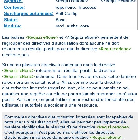
Syntaxe:
<RequireNone> ... </RequireNone>
Contexte:
répertoire, .htaccess
Surcharges autorisées:
AuthConfig
Statut:
Base
Module:
mod_authz_core
Les balises
et
permettent de
<RequireNone>
</RequireNone>
regrouper des directives d'autorisation dont aucune ne doit
retourner un résultat positif pour que la directive
<RequireNone>
n'échoue pas.
Si une ou plusieurs directives contenues dans la directive
retournent un résultat positif, la directive
<RequireNone>
échouera. Dans tous les autres cas, cette dernière
<RequireNone>
retournera un résultat neutre. Ainsi, comme pour la directive
d'autorisation inversée
, elle ne peut jamais en soi
Require not
autoriser une requête car elle ne pourra jamais retourner un résultat
positif. Par contre, on peut l'utiliser pour restreindre l'ensemble des
utilisateurs autorisés à accéder à une ressource.
Comme les directives d'autorisation inversées sont incapables de
retourner un résultat positif, elles ne peuvent pas impacter de
manière significative le résultat d'une directive
.
<RequireNone>
C'est pourquoi il n'est pas permis d'utiliser les directives
d'autorisation inversées dans une directive
.
<RequireNone>