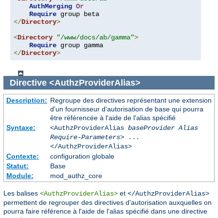
AuthMerging
Or
Require
</
Directory
>
<
Directory
"/www/docs/ab/gamma"
>
Require
</
Directory
>
Directive
<AuthzProviderAlias>
Description:
Regroupe des directives représentant une extension
d'un fournisseur d'autorisation de base qui pourra
être référencée à l'aide de l'alias spécifié
Syntaxe:
<AuthzProviderAlias
baseProvider Alias
Require-Parameters
> ...
</AuthzProviderAlias>
Contexte:
configuration globale
Statut:
Base
Module:
mod_authz_core
Les balises
et
<AuthzProviderAlias>
</AuthzProviderAlias>
permettent de regrouper des directives d'autorisation auxquelles on
pourra faire référence à l'aide de l'alias spécifié dans une directive