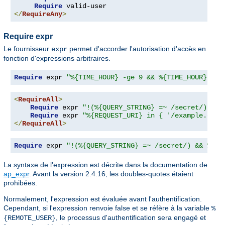
Require
</
RequireAny
>
Require expr
Le fournisseur
permet d'accorder l'autorisation d'accès en
expr
fonction d'expressions arbitraires.
Require
 expr 
"%{TIME_HOUR} -ge 9 && %{TIME_HOUR} -le
<
RequireAll
>
Require
 expr 
"!(%{QUERY_STRING} =~ /secret/)"
Require
 expr 
"%{REQUEST_URI} in { '/example.cgi'
</
RequireAll
>
Require
 expr 
"!(%{QUERY_STRING} =~ /secret/) && %{RE
La syntaxe de l'expression est décrite dans la documentation de
ap_expr
. Avant la version 2.4.16, les doubles-quotes étaient
prohibées.
Normalement, l'expression est évaluée avant l'authentification.
Cependant, si l'expression renvoie false et se réfère à la variable
%
, le processus d'authentification sera engagé et
{REMOTE_USER}