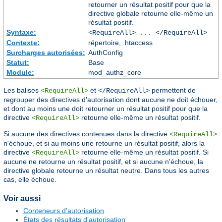
retourner un résultat positif pour que la
directive globale retourne elle-même un
résultat positif.
Syntaxe:
<RequireAll> ... </RequireAll>
Contexte:
répertoire, .htaccess
Surcharges autorisées:
AuthConfig
Statut:
Base
Module:
mod_authz_core
Les balises
et
permettent de
<RequireAll>
</RequireAll>
regrouper des directives d'autorisation dont aucune ne doit échouer,
et dont au moins une doit retourner un résultat positif pour que la
directive
retourne elle-même un résultat positif.
<RequireAll>
Si aucune des directives contenues dans la directive
<RequireAll>
n'échoue, et si au moins une retourne un résultat positif, alors la
directive
retourne elle-même un résultat positif. Si
<RequireAll>
aucune ne retourne un résultat positif, et si aucune n'échoue, la
directive globale retourne un résultat neutre. Dans tous les autres
cas, elle échoue.
Voir aussi
Conteneurs d'autorisation
États des résultats d’autorisation