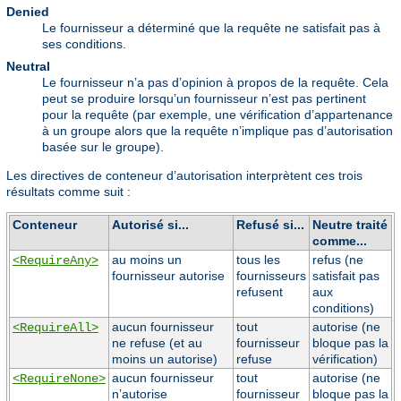
Denied
Le fournisseur a déterminé que la requête ne satisfait pas à
ses conditions.
Neutral
Le fournisseur n’a pas d’opinion à propos de la requête. Cela
peut se produire lorsqu’un fournisseur n’est pas pertinent
pour la requête (par exemple, une vérification d’appartenance
à un groupe alors que la requête n’implique pas d’autorisation
basée sur le groupe).
Les directives de conteneur d’autorisation interprètent ces trois
résultats comme suit :
Conteneur
Autorisé si...
Refusé si...
Neutre traité
comme...
au moins un
tous les
refus (ne
<RequireAny>
fournisseur autorise
fournisseurs
satisfait pas
refusent
aux
conditions)
aucun fournisseur
tout
autorise (ne
<RequireAll>
ne refuse (et au
fournisseur
bloque pas la
moins un autorise)
refuse
vérification)
aucun fournisseur
tout
autorise (ne
<RequireNone>
n’autorise
fournisseur
bloque pas la