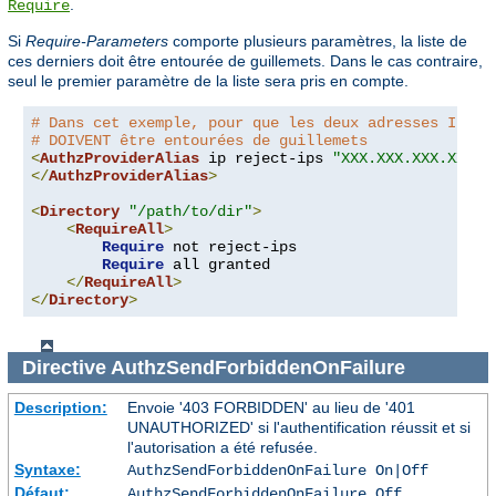
.
Require
Si
Require-Parameters
comporte plusieurs paramètres, la liste de
ces derniers doit être entourée de guillemets. Dans le cas contraire,
seul le premier paramètre de la liste sera pris en compte.
# Dans cet exemple, pour que les deux adresses IP so
# DOIVENT être entourées de guillemets
<
AuthzProviderAlias
 ip reject-ips 
"XXX.XXX.XXX.XXX Y
</
AuthzProviderAlias
>
<
Directory
"/path/to/dir"
>
<
RequireAll
>
Require
 not reject-ips

Require
 all granted

</
RequireAll
>
</
Directory
>
Directive
AuthzSendForbiddenOnFailure
Description:
Envoie '403 FORBIDDEN' au lieu de '401
UNAUTHORIZED' si l'authentification réussit et si
l'autorisation a été refusée.
Syntaxe:
AuthzSendForbiddenOnFailure On|Off
Défaut:
AuthzSendForbiddenOnFailure Off