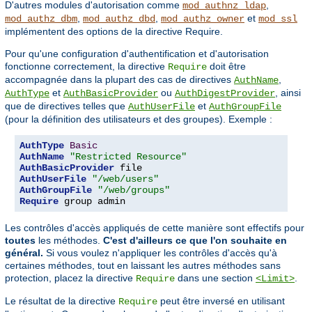
D'autres modules d'autorisation comme
,
mod_authnz_ldap
,
,
et
mod_authz_dbm
mod_authz_dbd
mod_authz_owner
mod_ssl
implémentent des options de la directive Require.
Pour qu'une configuration d'authentification et d'autorisation
fonctionne correctement, la directive
doit être
Require
accompagnée dans la plupart des cas de directives
,
AuthName
et
ou
, ainsi
AuthType
AuthBasicProvider
AuthDigestProvider
que de directives telles que
et
AuthUserFile
AuthGroupFile
(pour la définition des utilisateurs et des groupes). Exemple :
AuthType
Basic
AuthName
"Restricted Resource"
AuthBasicProvider
AuthUserFile
"/web/users"
AuthGroupFile
"/web/groups"
Require
 group admin
Les contrôles d'accès appliqués de cette manière sont effectifs pour
toutes
les méthodes.
C'est d'ailleurs ce que l'on souhaite en
général.
Si vous voulez n'appliquer les contrôles d'accès qu'à
certaines méthodes, tout en laissant les autres méthodes sans
protection, placez la directive
dans une section
.
Require
<Limit>
Le résultat de la directive
peut être inversé en utilisant
Require